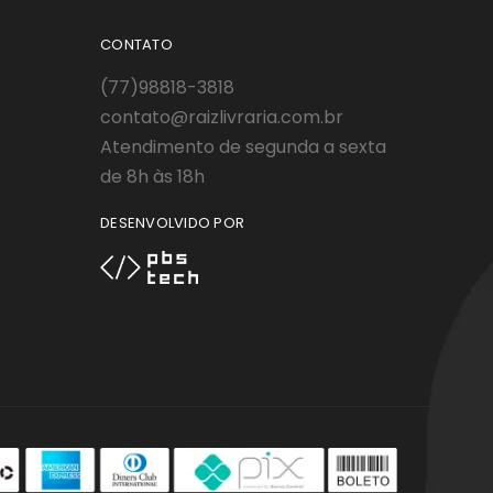
CONTATO
(77)98818-3818
contato@raizlivraria.com.br
Atendimento de segunda a sexta
de 8h às 18h
DESENVOLVIDO POR