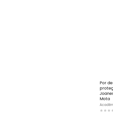
Por de
proteç
Joanes
Mota
Acadêm