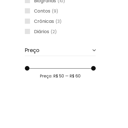
Biografias
10
Contos
9
Crônicas
3
Diários
2
Ensaio
1
Preço
Fotografias
1
Inclusão
3
Infantis
46
Preço:
R$ 50
—
R$ 60
Literatura Fantástica
4
Nacionais
11
Outros
4
Poesias
37
Psicologia
6