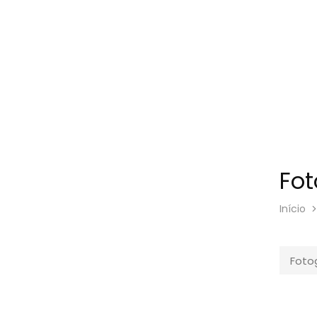
Romances
18
Saúde Mental
8
Terror
2
Fot
Início
Foto