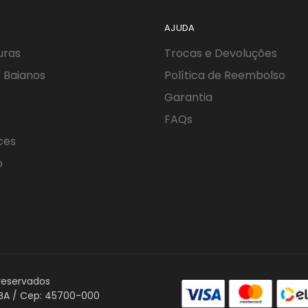
AJUDA
uras
Trocas e Devoluções
 Baianos
Política de Reembolso
Garantia
FAQs
ces
o
 reservados
- BA / Cep: 45700-000