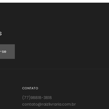
s
CONTATO
(77)98818-3818
contato@raizlivraria.com.br