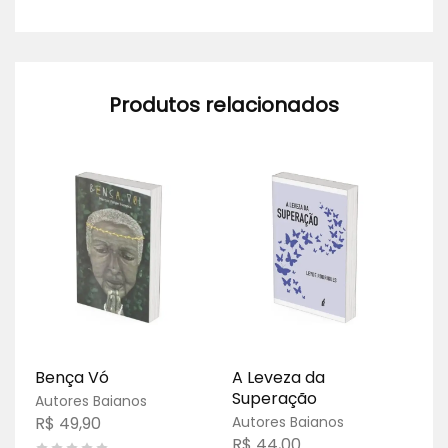
Produtos relacionados
Bença Vó
A Leveza da
Co
Superação
de
Autores Baianos
Ot
R$
49,90
Autores Baianos
Ne
R$
44,00