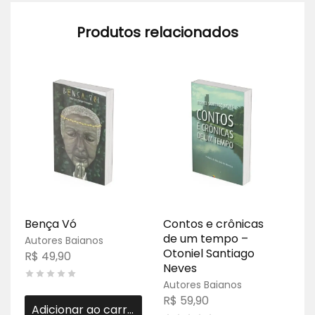
Produtos relacionados
Bença Vó
Contos e crônicas
Pa
de um tempo –
co
Autores Baianos
Otoniel Santiago
R$
49,90
Au
Neves
R$
Autores Baianos
R$
59,90
Adicionar ao carrinho