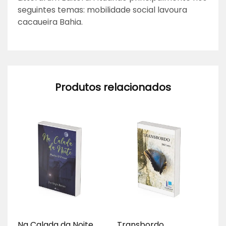
seguintes temas: mobilidade social lavoura
cacaueira Bahia.
Produtos relacionados
Na Calada da Noite
Transbordo
A 