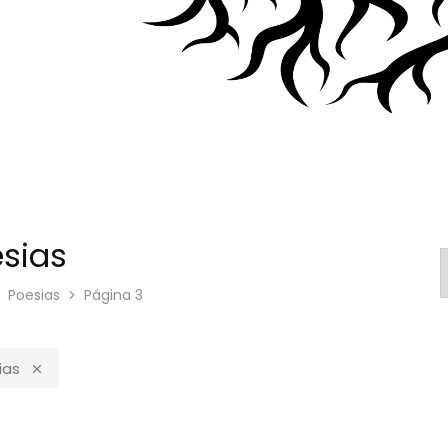
sias
Poesias
Página 3
ias