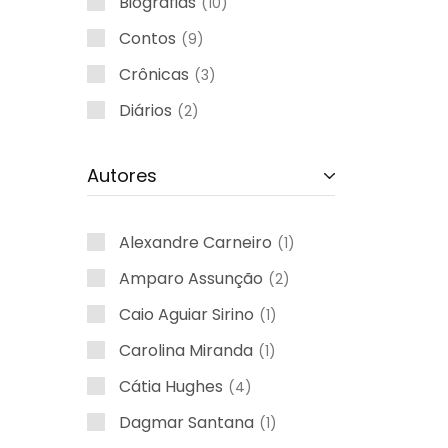
Biografias
10
Contos
9
Crônicas
3
Diários
2
Ensaio
1
Autores
Fotografias
1
Inclusão
3
Alexandre Carneiro
1
Infantis
46
Amparo Assunção
2
Literatura Fantástica
4
Caio Aguiar Sirino
1
Nacionais
11
Carolina Miranda
1
Outros
4
Cátia Hughes
4
Poesias
37
Dagmar Santana
1
Psicologia
6