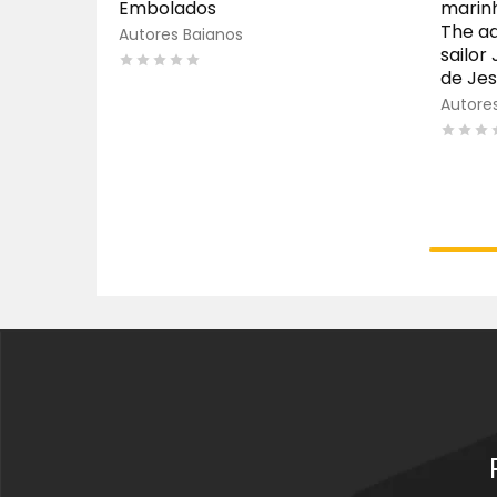
Embolados
marinh
The ad
Autores Baianos
sailor
de Jes
Autore