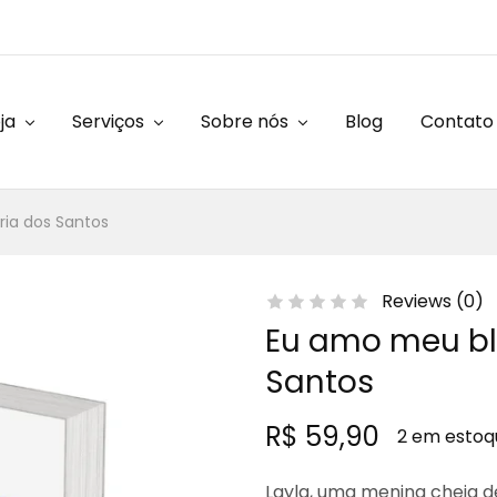
ja
Serviços
Sobre nós
Blog
Contato
ia dos Santos
Reviews (
0
)
Eu amo meu bl
Santos
R$
59,90
2 em estoq
Layla, uma menina cheia de