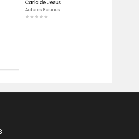
Carla de Jesus
estrela – 
Prado
Autores Baianos
Autores Ba
s