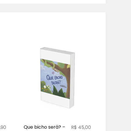
Que bicho será? –
Ana e o p
,90
R$
45,00