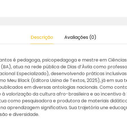
Descrição
Avaliações (0)
antos é pedagoga, psicopedagoga e mestre em Ciências
 (BA), atua na rede pública de Dias d’Ávila como profess
ional Especializado), desenvolvendo práticas inclusivas e
Amo Meu Black (Editora Usina de Textos, 2025), já em sua t
publicados em diversas antologias nacionais. Como conta
 à valorização da cultura afro-brasileira e ao incentivo à l
tua como pesquisadora e produtora de materiais didátic
na aprendizagem significativa. Sua trajetória une educaçã
usão e diversidade.